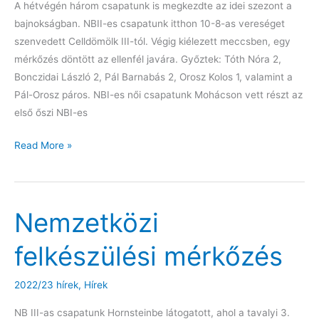
A hétvégén három csapatunk is megkezdte az idei szezont a
bajnokságban. NBII-es csapatunk itthon 10-8-as vereséget
szenvedett Celldömölk III-tól. Végig kiélezett meccsben, egy
mérkőzés döntött az ellenfél javára. Győztek: Tóth Nóra 2,
Bonczidai László 2, Pál Barnabás 2, Orosz Kolos 1, valamint a
Pál-Orosz páros. NBI-es női csapatunk Mohácson vett részt az
első őszi NBI-es
Elkezdődött
Read More »
a
bajnoki
szezon
Nemzetközi
felkészülési mérkőzés
2022/23 hírek
,
Hírek
NB III-as csapatunk Hornsteinbe látogatott, ahol a tavalyi 3.