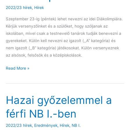
2022/23 hírek
,
Hírek
Szeptember 23-ig (péntek) lehet nevezni az idei Diákolimpiára.
Kérjük versenyzőinket és a szülőket, hogy szóljanak az
iskolában, mivel csak a testnevelő tanárok tudják benevezni a
gyerekeket. Külön kell nevezni az igazolt (,,A” kategória) és
nem igazolt (,,B” kategória) játékosokat. Külön versenyeznek
az alsósok, felsősök és a középiskolások.
Nevezés
Read More »
a
Diákolimpiára
Hazai győzelemmel a
férfi NB I.-ben
2022/23 hírek
,
Eredmények
,
Hírek
,
NB I.