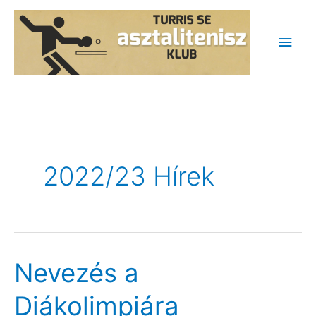
Skip
to
Main
content
Men
2022/23 Hírek
Nevezés a
Diákolimpiára