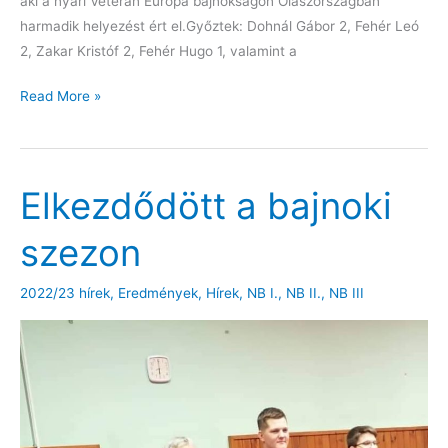
aki a nyári Veterán Európa bajnokságon Olaszországban
harmadik helyezést ért el.Győztek: Dohnál Gábor 2, Fehér Leó
2, Zakar Kristóf 2, Fehér Hugo 1, valamint a
Hazai
Read More »
győzelemmel
a
férfi
Elkezdődött a bajnoki
NB
I.-
szezon
ben
2022/23 hírek
,
Eredmények
,
Hírek
,
NB I.
,
NB II.
,
NB III