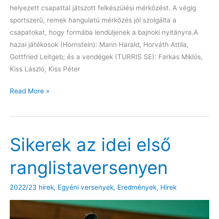
helyezett csapattal játszott felkészülési mérkőzést. A végig
sportszerű, remek hangulatú mérkőzés jól szolgálta a
csapatokat, hogy formába lendüljenek a bajnoki nyitányra.A
hazai játékosok (Hornstein): Mann Harald, Horváth Attila,
Gottfried Leitgeb; és a vendégek (TURRIS SE): Farkas Miklós,
Kiss László, Kiss Péter
Nemzetközi
Read More »
felkészülési
mérkőzés
Sikerek az idei első
ranglistaversenyen
2022/23 hírek
,
Egyéni versenyek
,
Eredmények
,
Hírek