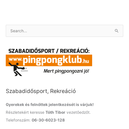
S
e
a
r
c
h
f
o
Szabadidősport, Rekreáció
r
:
Gyerekek és felnőttek jelentkezését is várjuk!
Részletekért keresse
Tóth Tibor
vezetőedzőt.
Telefonszám:
06-30-6023-128