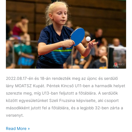
2022.08.17-én és 18-án rendezték meg az újonc és serdülő
lány MOATSZ Kupát. Péntek Kincső U11-ben a harmadik helyet
szerezte meg, míg U13-ban feljutott a főtáblára. A serdülők
között egyesületünket Szeli Fruzsina képviselte, aki csoport
másodikként jutott fel a főtáblára, és a legjobb 32-ben zárta a
versenyt.
Sikerek
Read More »