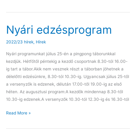
az
idei
első
Nyári edzésprogram
ranglistaversenyen
2022/23 hírek
,
Hírek
Nyári programunkat július 25-én a pingpong táborunkkal
kezdjük. Hétfőtől péntekig a kezdő csoportnak 8.30-tól 16.00-
ig tart a tábor.Akik nem vesznek részt a táborban jöhetnek a
délelőtti edzésünkre, 8.30-tól 10.30-ig. Ugyancsak július 25-től
a versenyzők is edzenek, délután 17.00-től 19.00-ig az első
héten. Az augusztusi program:A kezdők mindennap 8.30-től
10.30-ig edzenek.A versenyzők 10.30-tól 12.30-ig és 16.30-tól
Nyári
Read More »
edzésprogram