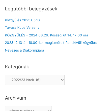
Legutóbbi bejegyzések
Közgyűlés 2025.05.13
Tavasz Kupa Verseny
KÖZGYŰLÉS – 2024.03.26. Kőszegi út 14. 17:00 óra
2023.12.13-án 18:00-kor megismételt Rendkívüli kögyülés
Nevezés a Diákolimpiára
Kategóriák
K
a
t
Archívum
e
g
A