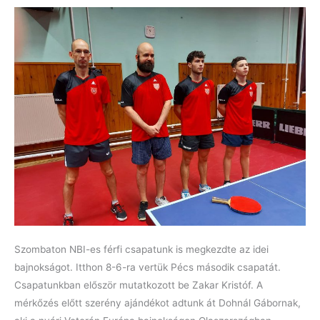
Szombaton NBI-es férfi csapatunk is megkezdte az idei
bajnokságot. Itthon 8-6-ra vertük Pécs második csapatát.
Csapatunkban először mutatkozott be Zakar Kristóf. A
mérkőzés előtt szerény ajándékot adtunk át Dohnál Gábornak,