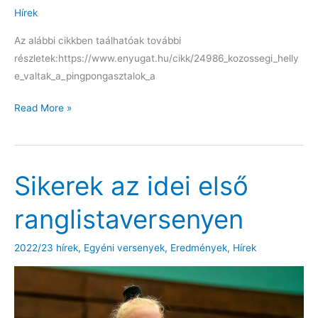
Hírek
Az alábbi cikkben taálhatóak további
részletek:https://www.enyugat.hu/cikk/24986_kozossegi_helly
e_valtak_a_pingpongasztalok_a
Sportágunk
Read More »
kipróbálására
nyílt
lehetőség
Sikerek az idei első
a
Lőver
ranglistaversenyen
körúton
2022/23 hírek
,
Egyéni versenyek
,
Eredmények
,
Hírek