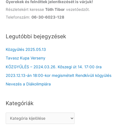
Gyerekek és felnőttek jelentkezését is várjuk!
Részletekért keresse
Tóth Tibor
vezetőedzőt.
Telefonszám:
06-30-6023-128
Legutóbbi bejegyzések
Közgyűlés 2025.05.13
Tavasz Kupa Verseny
KÖZGYŰLÉS – 2024.03.26. Kőszegi út 14. 17:00 óra
2023.12.13-án 18:00-kor megismételt Rendkívüli kögyülés
Nevezés a Diákolimpiára
Kategóriák
K
a