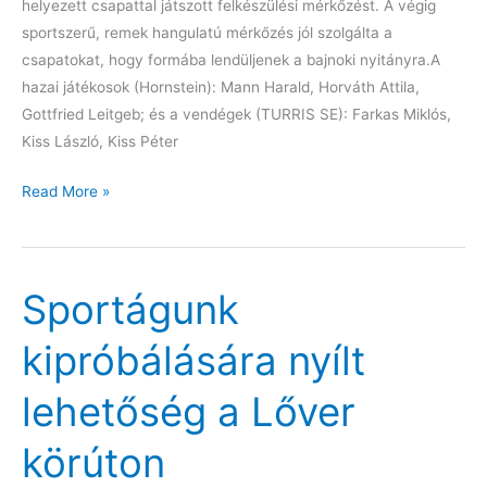
helyezett csapattal játszott felkészülési mérkőzést. A végig
sportszerű, remek hangulatú mérkőzés jól szolgálta a
csapatokat, hogy formába lendüljenek a bajnoki nyitányra.A
hazai játékosok (Hornstein): Mann Harald, Horváth Attila,
Gottfried Leitgeb; és a vendégek (TURRIS SE): Farkas Miklós,
Kiss László, Kiss Péter
Nemzetközi
Read More »
felkészülési
mérkőzés
Sportágunk
kipróbálására nyílt
lehetőség a Lőver
körúton