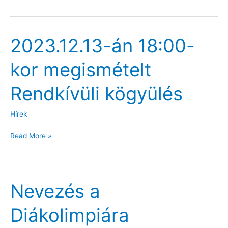
–
2024.03.26.
Kőszegi
2023.12.13-án 18:00-
út
14.
kor megismételt
17:00
óra
Rendkívüli kögyülés
Hírek
2023.12.13-
Read More »
án
18:00-
kor
Nevezés a
megismételt
Rendkívüli
Diákolimpiára
kögyülés