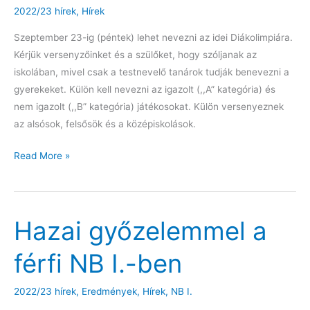
2022/23 hírek
,
Hírek
Szeptember 23-ig (péntek) lehet nevezni az idei Diákolimpiára.
Kérjük versenyzőinket és a szülőket, hogy szóljanak az
iskolában, mivel csak a testnevelő tanárok tudják benevezni a
gyerekeket. Külön kell nevezni az igazolt (,,A” kategória) és
nem igazolt (,,B” kategória) játékosokat. Külön versenyeznek
az alsósok, felsősök és a középiskolások.
Nevezés
Read More »
a
Diákolimpiára
Hazai győzelemmel a
férfi NB I.-ben
2022/23 hírek
,
Eredmények
,
Hírek
,
NB I.