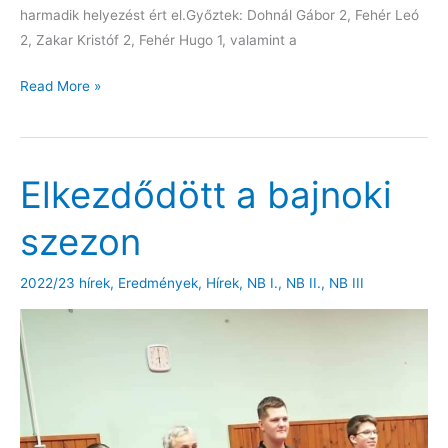
harmadik helyezést ért el.Győztek: Dohnál Gábor 2, Fehér Leó
2, Zakar Kristóf 2, Fehér Hugo 1, valamint a
Hazai
Read More »
győzelemmel
a
férfi
Elkezdődött a bajnoki
NB
I.-
szezon
ben
2022/23 hírek
,
Eredmények
,
Hírek
,
NB I.
,
NB II.
,
NB III