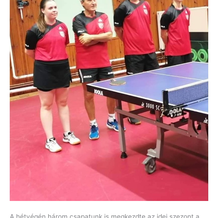
A hétvégén három csapatunk is megkezdte az idei szezont a