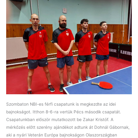
Szombaton NBI-es férfi csapatunk is megkezdte az idei
bajnokságot. Itthon 8-6-ra vertük Pécs második csapatát.
Csapatunkban először mutatkozott be Zakar Kristóf. A
mérkőzés előtt szerény ajándékot adtunk át Dohnál Gábornak,
aki a nyári Veterán Európa bajnokságon Olaszországban