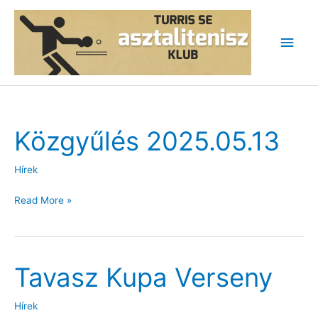
Skip
to
Main
content
Men
Közgyűlés 2025.05.13
Hírek
Közgyűlés
Read More »
2025.05.13
Tavasz Kupa Verseny
Hírek