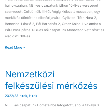
bajnokságban. NBII-es csapatunk itthon 10-8-as vereséget
szenvedett Celldömölk III-tól. Végig kiélezett meccsben, egy
mérkőzés döntött az ellenfél javára. Győztek: Tóth Nóra 2,
Bonczidai László 2, Pál Barnabás 2, Orosz Kolos 1, valamint a
Pál-Orosz páros. NBI-es női csapatunk Mohácson vett részt az
első őszi NBI-es
Elkezdődött
Read More »
a
bajnoki
szezon
Nemzetközi
felkészülési mérkőzés
2022/23 hírek
,
Hírek
NB III-as csapatunk Hornsteinbe látogatott, ahol a tavalyi 3.