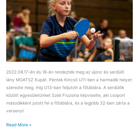
2022.08.17-én és 18-án rendezték meg az újonc és serdülő
lány MOATSZ Kupát. Péntek Kincső U11-ben a harmadik helyet
szerezte meg, míg U13-ban feljutott a főtáblára. A serdülők
között egyesületünket Szeli Fruzsina képviselte, aki csoport
másodikként jutott fel a főtáblára, és a legjobb 32-ben zárta a
versenyt.
Sikerek
Read More »
az