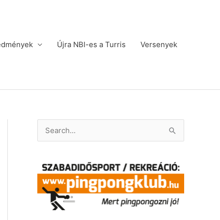
edmények
Újra NBI-es a Turris
Versenyek
S
e
a
r
c
h
f