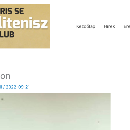
Kezdőlap
Hírek
Er
zon
II
/
2022-09-21