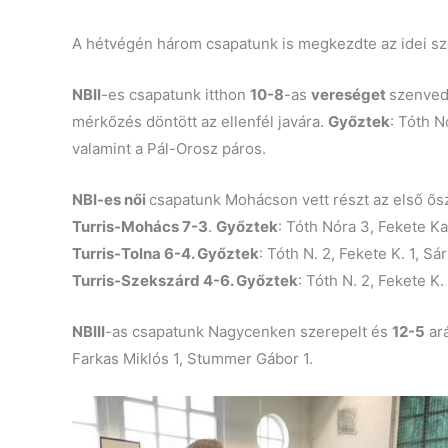
A hétvégén három csapatunk is megkezdte az idei sz
NBII
-es csapatunk itthon
10-8
-as
vereséget
szenved
mérkőzés döntött az ellenfél javára.
Győztek
: Tóth N
valamint a Pál-Orosz páros.
NBI-es női
csapatunk Mohácson vett részt az első ősz
Turris-Mohács 7-3
.
Győztek
: Tóth Nóra 3, Fekete Ka
Turris-Tolna 6-4. Győztek
: Tóth N. 2, Fekete K. 1, Sá
Turris-Szekszárd 4-6. Győztek
: Tóth N. 2, Fekete K. 1
NBIII
-as csapatunk Nagycenken szerepelt és
12-5
ar
Farkas Miklós 1, Stummer Gábor 1.