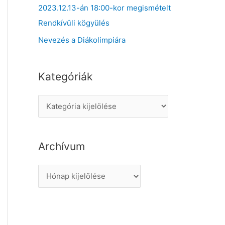
2023.12.13-án 18:00-kor megismételt
Rendkívüli kögyülés
Nevezés a Diákolimpiára
Kategóriák
K
a
t
Archívum
e
g
A
ó
r
r
c
i
h
á