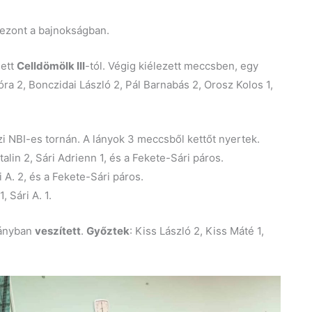
ezont a bajnokságban.
ett
Celldömölk III
-tól. Végig kiélezett meccsben, egy
óra 2, Bonczidai László 2, Pál Barnabás 2, Orosz Kolos 1,
i NBI-es tornán. A lányok 3 meccsből kettőt nyertek.
talin 2, Sári Adrienn 1, és a Fekete-Sári páros.
ri A. 2, és a Fekete-Sári páros.
, Sári A. 1.
ányban
veszített
.
Győztek
: Kiss László 2, Kiss Máté 1,