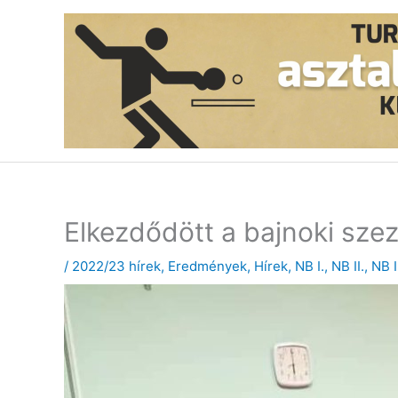
Skip
to
content
Elkezdődött a bajnoki sze
/
2022/23 hírek
,
Eredmények
,
Hírek
,
NB I.
,
NB II.
,
NB I