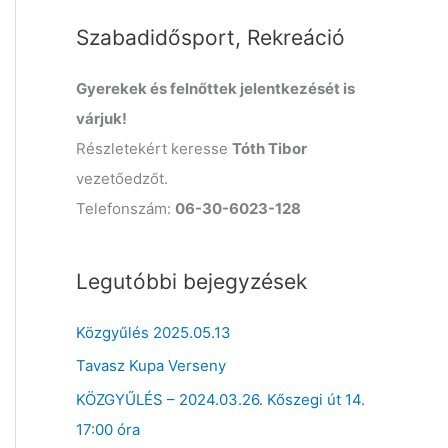
o
Szabadidősport, Rekreáció
r
:
Gyerekek és felnőttek jelentkezését is
várjuk!
Részletekért keresse
Tóth Tibor
vezetőedzőt.
Telefonszám:
06-30-6023-128
Legutóbbi bejegyzések
Közgyűlés 2025.05.13
Tavasz Kupa Verseny
KÖZGYŰLÉS – 2024.03.26. Kőszegi út 14.
17:00 óra