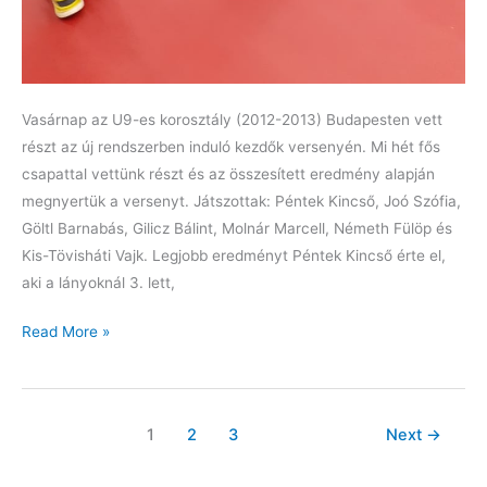
Vasárnap az U9-es korosztály (2012-2013) Budapesten vett
részt az új rendszerben induló kezdők versenyén. Mi hét fős
csapattal vettünk részt és az összesített eredmény alapján
megnyertük a versenyt. Játszottak: Péntek Kincső, Joó Szófia,
Göltl Barnabás, Gilicz Bálint, Molnár Marcell, Németh Fülöp és
Kis-Tövisháti Vajk. Legjobb eredményt Péntek Kincső érte el,
aki a lányoknál 3. lett,
Első
Read More »
hely
csapatban
a
1
2
3
Next
→
Nebuló
Kupán