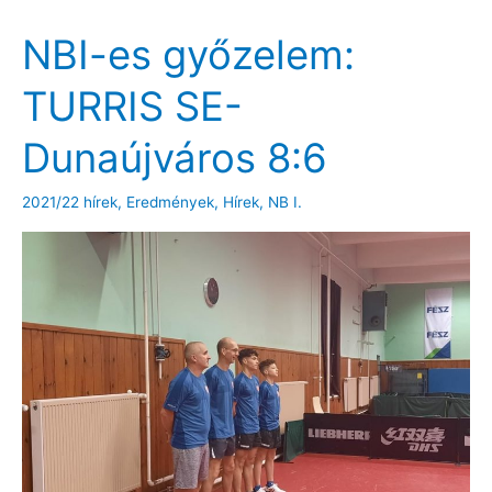
program
NBI-es győzelem:
a
hétvégén
TURRIS SE-
Dunaújváros 8:6
2021/22 hírek
,
Eredmények
,
Hírek
,
NB I.