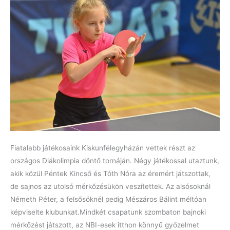
Fiatalabb játékosaink Kiskunfélegyházán vettek részt az
országos Diákolimpia döntő tornáján. Négy játékossal utaztunk,
akik közül Péntek Kincső és Tóth Nóra az éremért játszottak,
de sajnos az utolsó mérkőzésükön veszítettek. Az alsósoknál
Németh Péter, a felsősöknél pedig Mészáros Bálint méltóan
képviselte klubunkat.Mindkét csapatunk szombaton bajnoki
mérkőzést játszott, az NBI-esek itthon könnyű győzelmet