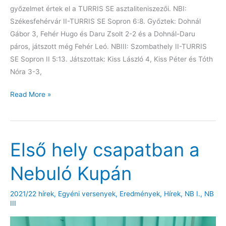
győzelmet értek el a TURRIS SE asztaliteniszezői. NBI:
Székesfehérvár II-TURRIS SE Sopron 6:8. Győztek: Dohnál
Gábor 3, Fehér Hugo és Daru Zsolt 2-2 és a Dohnál-Daru
páros, játszott még Fehér Leó. NBIII: Szombathely II-TURRIS
SE Sopron II 5:13. Játszottak: Kiss László 4, Kiss Péter és Tóth
Nóra 3-3,
Két
Read More »
bajnoki
győzelem
a
Első hely csapatban a
hétvége
mérlege
Nebuló Kupán
2021/22 hírek
,
Egyéni versenyek
,
Eredmények
,
Hírek
,
NB I.
,
NB
III