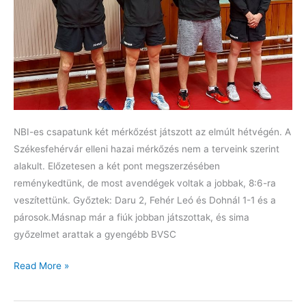
NBI-es csapatunk két mérkőzést játszott az elmúlt hétvégén. A
Székesfehérvár elleni hazai mérkőzés nem a terveink szerint
alakult. Előzetesen a két pont megszerzésében
reménykedtünk, de most avendégek voltak a jobbak, 8:6-ra
veszítettünk. Győztek: Daru 2, Fehér Leó és Dohnál 1-1 és a
párosok.Másnap már a fiúk jobban játszottak, és sima
győzelmet arattak a gyengébb BVSC
Sűrű
Read More »
volt
a