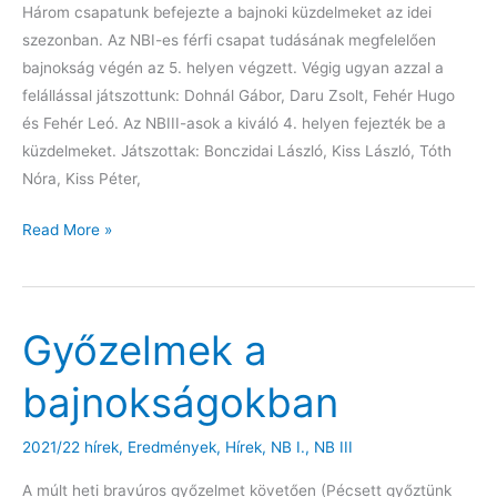
Három csapatunk befejezte a bajnoki küzdelmeket az idei
szezonban. Az NBI-es férfi csapat tudásának megfelelően
bajnokság végén az 5. helyen végzett. Végig ugyan azzal a
felállással játszottunk: Dohnál Gábor, Daru Zsolt, Fehér Hugo
és Fehér Leó. Az NBIII-asok a kiváló 4. helyen fejezték be a
küzdelmeket. Játszottak: Bonczidai László, Kiss László, Tóth
Nóra, Kiss Péter,
Vége
Read More »
a
bajnokságnak
Győzelmek a
bajnokságokban
2021/22 hírek
,
Eredmények
,
Hírek
,
NB I.
,
NB III
A múlt heti bravúros győzelmet követően (Pécsett győztünk