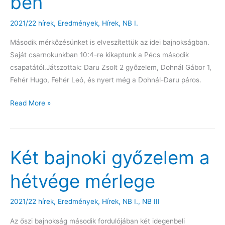
ben
2021/22 hírek
,
Eredmények
,
Hírek
,
NB I.
Második mérkőzésünket is elveszítettük az idei bajnokságban.
Saját csarnokunkban 10:4-re kikaptunk a Pécs második
csapatától.Játszottak: Daru Zsolt 2 győzelem, Dohnál Gábor 1,
Fehér Hugo, Fehér Leó, és nyert még a Dohnál-Daru páros.
Hazai
Read More »
vereség
az
NBI-
Két bajnoki győzelem a
ben
hétvége mérlege
2021/22 hírek
,
Eredmények
,
Hírek
,
NB I.
,
NB III
Az őszi bajnokság második fordulójában két idegenbeli