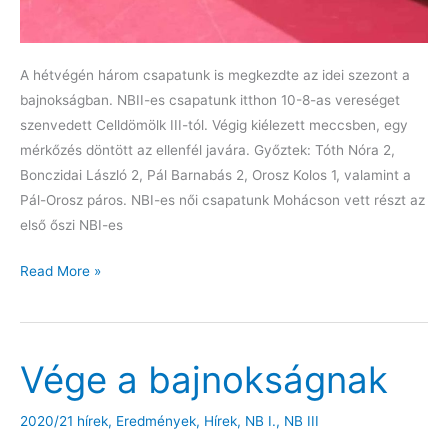
A hétvégén három csapatunk is megkezdte az idei szezont a
bajnokságban. NBII-es csapatunk itthon 10-8-as vereséget
szenvedett Celldömölk III-tól. Végig kiélezett meccsben, egy
mérkőzés döntött az ellenfél javára. Győztek: Tóth Nóra 2,
Bonczidai László 2, Pál Barnabás 2, Orosz Kolos 1, valamint a
Pál-Orosz páros. NBI-es női csapatunk Mohácson vett részt az
első őszi NBI-es
Elkezdődött
Read More »
a
bajnoki
szezon
Vége a bajnokságnak
2020/21 hírek
,
Eredmények
,
Hírek
,
NB I.
,
NB III