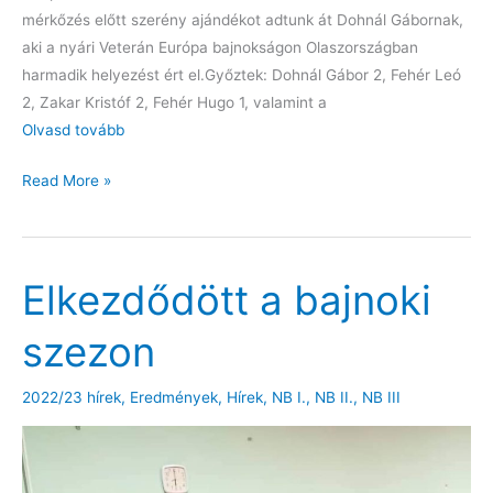
mérkőzés előtt szerény ajándékot adtunk át Dohnál Gábornak,
aki a nyári Veterán Európa bajnokságon Olaszországban
harmadik helyezést ért el.Győztek: Dohnál Gábor 2, Fehér Leó
2, Zakar Kristóf 2, Fehér Hugo 1, valamint a
Olvasd tovább
Hazai
Read More »
győzelemmel
a
férfi
Elkezdődött a bajnoki
NB
I.-
szezon
ben
2022/23 hírek
,
Eredmények
,
Hírek
,
NB I.
,
NB II.
,
NB III