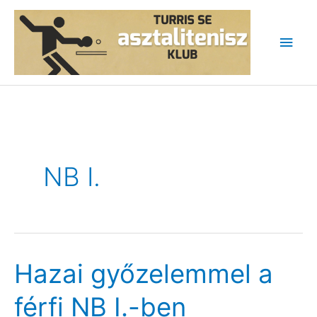
Skip
to
Main
content
Men
NB I.
Hazai győzelemmel a
férfi NB I.-ben