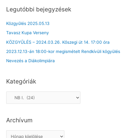
Legutóbbi bejegyzések
Közgyűlés 2025.05.13
Tavasz Kupa Verseny
KÖZGYŰLÉS – 2024.03.26. Kőszegi út 14. 17:00 óra
2023.12.13-án 18:00-kor megismételt Rendkívüli kögyülés
Nevezés a Diákolimpiára
Kategóriák
K
a
t
Archívum
e
g
A
ó