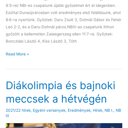
9:5-re) NBI-es csapatunk újabb győzelmet ért el idegenben.
Ezúttal Dunaújvárosban volt eredményes első felállásunk, ahol
8:6-ra nyertünk. Győztek: Daru Zsolt 3, Dohnál Gábor és Fehér
Leó 2-2, és a Daru-Dohnál páros.NBIII-as csapatunk itthon
győzött a kellemetlen Zalaegerszeg ellen 11:7-re. Győztek:
Bonczidai László 4, Kiss László 3, Tóth
Győzelmek
Read More »
a
bajnokságokban
Diákolimpia és bajnoki
meccsek a hétvégén
2021/22 hírek
,
Egyéni versenyek
,
Eredmények
,
Hírek
,
NB I.
,
NB
III