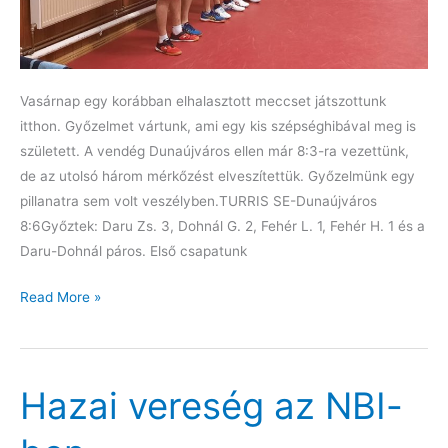
Vasárnap egy korábban elhalasztott meccset játszottunk
itthon. Győzelmet vártunk, ami egy kis szépséghibával meg is
született. A vendég Dunaújváros ellen már 8:3-ra vezettünk,
de az utolsó három mérkőzést elveszítettük. Győzelmünk egy
pillanatra sem volt veszélyben.TURRIS SE-Dunaújváros
8:6Győztek: Daru Zs. 3, Dohnál G. 2, Fehér L. 1, Fehér H. 1 és a
Daru-Dohnál páros. Első csapatunk
NBI-
Read More »
es
győzelem:
TURRIS
Hazai vereség az NBI-
SE-
Dunaújváros
8:6