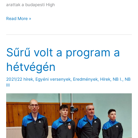
arattak a budapesti High
Diákolimpia
Read More »
és
bajnoki
meccsek
Sűrű volt a program a
a
hétvégén
hétvégén
2021/22 hírek
,
Egyéni versenyek
,
Eredmények
,
Hírek
,
NB I.
,
NB
III