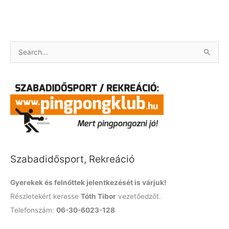
S
e
a
r
c
h
f
o
Szabadidősport, Rekreáció
r
:
Gyerekek és felnőttek jelentkezését is várjuk!
Részletekért keresse
Tóth Tibor
vezetőedzőt.
Telefonszám:
06-30-6023-128