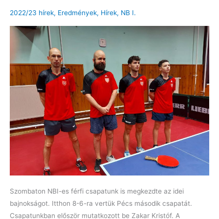
2022/23 hírek
,
Eredmények
,
Hírek
,
NB I.
Szombaton NBI-es férfi csapatunk is megkezdte az idei
bajnokságot. Itthon 8-6-ra vertük Pécs második csapatát.
Csapatunkban először mutatkozott be Zakar Kristóf. A