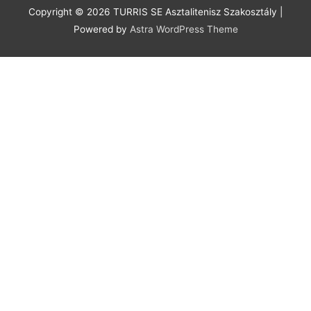
á
Copyright © 2026
TURRIS SE Asztalitenisz Szakosztály
|
í
k
Powered by
Astra WordPress Theme
v
u
m