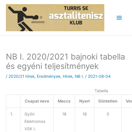
Skip
to
Main
content
Men
NB I. 2020/2021 bajnoki tabella
és egyéni teljesítmények
/
2020/21 hírek
,
Eredmények
,
Hírek
,
NB I.
/
2021-08-04
Tabella
Csapat neve
Meccs
Nyert
Döntetlen
Ves
1.
Győri
18
18
0
Elektromos
VSK I.