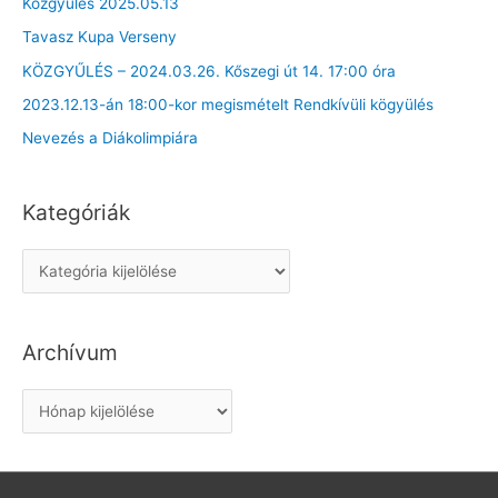
Közgyűlés 2025.05.13
Tavasz Kupa Verseny
KÖZGYŰLÉS – 2024.03.26. Kőszegi út 14. 17:00 óra
2023.12.13-án 18:00-kor megismételt Rendkívüli kögyülés
Nevezés a Diákolimpiára
Kategóriák
K
a
t
Archívum
e
g
A
ó
r
r
c
i
h