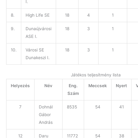
I.
8.
High Life SE
18
4
1
9.
Dunaújvárosi
18
3
1
ASE I.
10.
Városi SE
18
3
1
Dunakeszi I.
Játékos teljesítmény lista
Helyezés
Név
Eng.
Meccsek
Nyert
V
Szám
7
Dohnál
8535
54
41
Gábor
András
12
Daru
11772
54
38