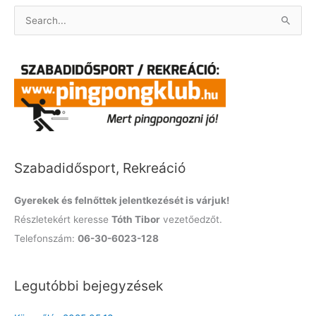
S
e
a
r
c
h
f
o
Szabadidősport, Rekreáció
r
:
Gyerekek és felnőttek jelentkezését is várjuk!
Részletekért keresse
Tóth Tibor
vezetőedzőt.
Telefonszám:
06-30-6023-128
Legutóbbi bejegyzések