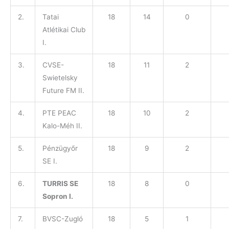
2.
Tatai
18
14
0
Atlétikai Club
I.
3.
CVSE-
18
11
2
Swietelsky
Future FM II.
4.
PTE PEAC
18
10
2
Kalo-Méh II.
5.
Pénzügyőr
18
9
2
SE I.
6.
TURRIS SE
18
8
0
Sopron I.
7.
BVSC-Zugló
18
5
1