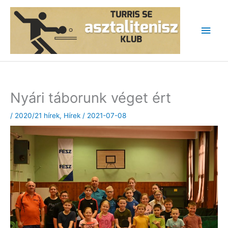
Skip
to
Main
content
Men
Nyári táborunk véget ért
/
2020/21 hírek
,
Hírek
/
2021-07-08