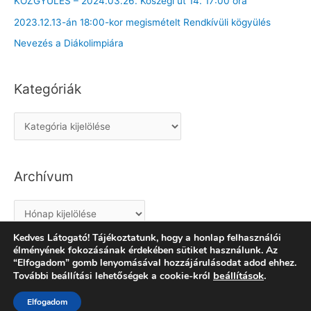
KÖZGYŰLÉS – 2024.03.26. Kőszegi út 14. 17:00 óra
2023.12.13-án 18:00-kor megismételt Rendkívüli kögyülés
Nevezés a Diákolimpiára
Kategóriák
K
a
t
Archívum
e
g
A
ó
r
r
Kedves Látogató! Tájékoztatunk, hogy a honlap felhasználói
c
élményének fokozásának érdekében sütiket használunk. Az
i
“Elfogadom” gomb lenyomásával hozzájárulásodat adod ehhez.
h
á
beállítások
.
További beállítási lehetőségek a cookie-król
Copyright © 2026
TURRIS SE Asztalitenisz Szakosztály
|
í
k
Powered by
Astra WordPress Theme
v
Elfogadom