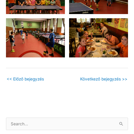
<<
Előző bejegyzés
Következő bejegyzés
>>
S
e