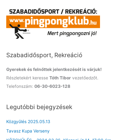
a
r
c
h
f
o
Szabadidősport, Rekreáció
r
:
Gyerekek és felnőttek jelentkezését is várjuk!
Részletekért keresse
Tóth Tibor
vezetőedzőt.
Telefonszám:
06-30-6023-128
Legutóbbi bejegyzések
Közgyűlés 2025.05.13
Tavasz Kupa Verseny