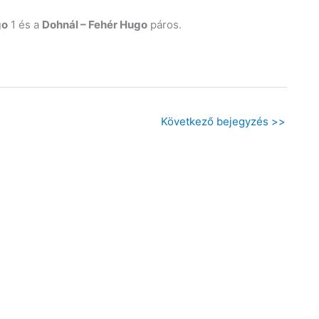
go
1 és a
Dohnál – Fehér Hugo
páros.
Következő bejegyzés
>>