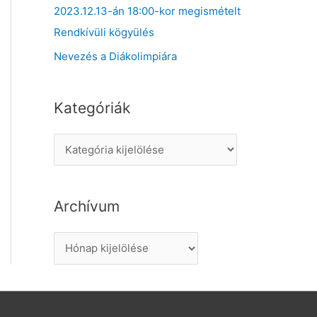
2023.12.13-án 18:00-kor megismételt
Rendkívüli kögyülés
Nevezés a Diákolimpiára
Kategóriák
K
a
t
Archívum
e
g
A
ó
r
r
c
i
h
á