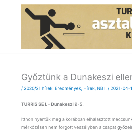
Skip
to
content
Győztünk a Dunakeszi ellen
/
2020/21 hírek
,
Eredmények
,
Hírek
,
NB I.
/
2021-04-
TURRIS SE I. – Dunakeszi 9-5
.
Itthon nyertük meg a korábban elhalasztott meccsün
mérkőzésen nem forgott veszélyben a csapat győzel