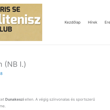
Kezdőlap
Hírek
Er
 (NB I.)
18
ket
Dunakeszi
ellen. A végig színvonalas és sportszerű
me.