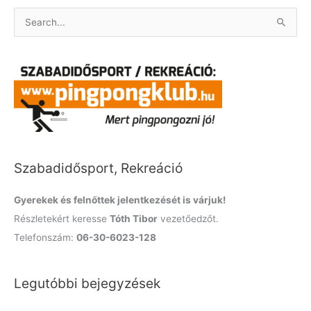
S
e
a
r
c
h
f
o
Szabadidősport, Rekreáció
r
:
Gyerekek és felnőttek jelentkezését is várjuk!
Részletekért keresse
Tóth Tibor
vezetőedzőt.
Telefonszám:
06-30-6023-128
Legutóbbi bejegyzések