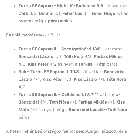
Turris SE Sopron – High Life Budapest 8:6.
Játszottak:
Daru
3/3,
Dohnál
3/1,
Fehér Leó
3/1,
Fehér Hugo
3/1 és
nyertek még a
párosaink
is.
Bajnoki mérkőzések- NB III.:
Turris SE Sopron II. – Szentgotthárd 13:5
. Játszottak:
Bonczidai László
4/4,
Tóth Nóra
4/3,
Farkas Miklós
4/3,
Kiss Péter
4/2 és nyert a
Farkas – Tóth
páros
Bük – Turris SE Sopron II. 10:8
. Játszottak:
Bonczidai
László
4/4,
Kiss Péter
4/3,
Kiss László
4/1,
Tóth Nóra
4/0.
Turris SE Sopron II. – Celldömölk IV. 7:11
Játszottak:
Bonczidai
4/4,
Tóth Nóra
4/1,
Farkas Miklós
4/1,
Kiss
Máté
4/0 és nyert még a
Bonczidai László – Tóth Nóra
páros.
A héten
Fehér Leó
országos felnőtt bajnokságon
játszott, és a