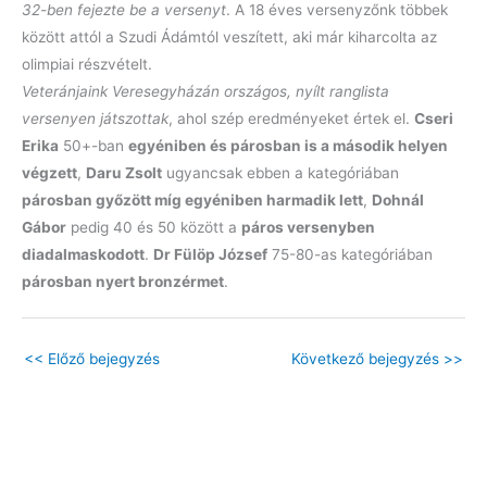
32-ben fejezte be a versenyt
. A 18 éves versenyzőnk többek
között attól a Szudi Ádámtól veszített, aki már kiharcolta az
olimpiai részvételt.
Veteránjaink Veresegyházán országos, nyílt ranglista
versenyen játszottak
, ahol szép eredményeket értek el.
Cseri
Erika
50+-ban
egyéniben és párosban is a második helyen
végzett
,
Daru Zsolt
ugyancsak ebben a kategóriában
párosban győzött míg egyéniben harmadik lett
,
Dohnál
Gábor
pedig 40 és 50 között a
páros versenyben
diadalmaskodott
.
Dr Fülöp József
75-80-as kategóriában
párosban nyert bronzérmet
.
<<
Előző bejegyzés
Következő bejegyzés
>>