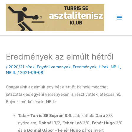
Skip
to
Main
content
Men
Eredmények az elmúlt hétről
/
2020/21 hírek
,
Egyéni versenyek
,
Eredmények
,
Hírek
,
NB I.
,
NB II.
/
2021-06-08
Csapataink az elmúlt egy hét alatt öt bajnoki meccset
játszottak és egyéni versenyeken is részt vettek játékosaink.
Bajnoki mérkőzések- NB I.:
Tata – Turris SE Sopron 8:6
. Játszottak:
Daru
3/3
győzelem,
Dohnál
3/2,
Fehér Leó
3/0,
Fehér Hugo
3/0
és a
Dohnál Gábor – Fehér Hugo
páros nyert