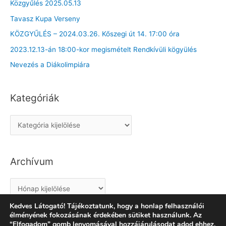
Közgyűlés 2025.05.13
Tavasz Kupa Verseny
KÖZGYŰLÉS – 2024.03.26. Kőszegi út 14. 17:00 óra
2023.12.13-án 18:00-kor megismételt Rendkívüli kögyülés
Nevezés a Diákolimpiára
Kategóriák
K
a
t
Archívum
e
g
A
ó
r
r
Kedves Látogató! Tájékoztatunk, hogy a honlap felhasználói
c
élményének fokozásának érdekében sütiket használunk. Az
i
“Elfogadom” gomb lenyomásával hozzájárulásodat adod ehhez.
h