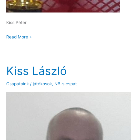
Kiss Péter
Kiss
Read More »
Péter
Kiss László
Csapataink / játékosok
,
NB-s cspat