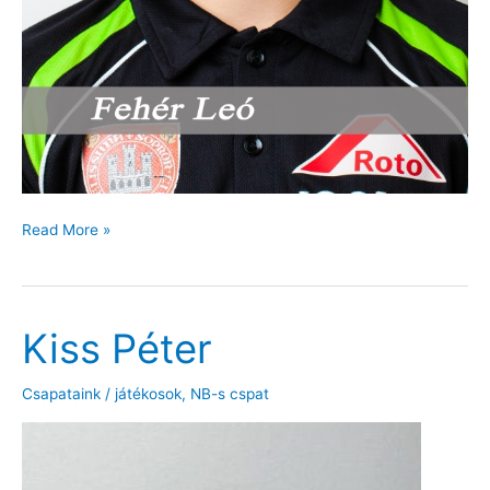
Fehér
Read More »
Leó
Kiss Péter
Csapataink / játékosok
,
NB-s cspat