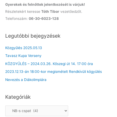
Gyerekek és felnőttek jelentkezését is várjuk!
Részletekért keresse
Tóth Tibor
vezetőedzőt.
Telefonszám:
06-30-6023-128
Legutóbbi bejegyzések
Közgyűlés 2025.05.13
Tavasz Kupa Verseny
KÖZGYŰLÉS – 2024.03.26. Kőszegi út 14. 17:00 óra
2023.12.13-án 18:00-kor megismételt Rendkívüli kögyülés
Nevezés a Diákolimpiára
Kategóriák
K
a