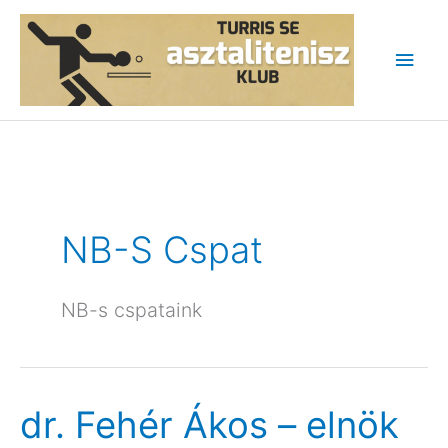
Skip
to
Main
content
Men
NB-S Cspat
NB-s cspataink
dr. Fehér Ákos – elnök