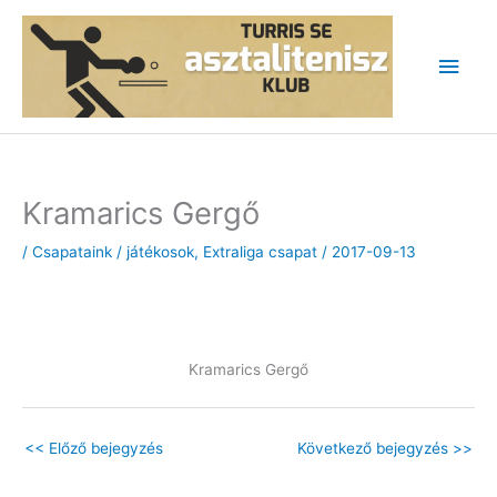
Skip
to
Main
content
Men
Kramarics Gergő
/
Csapataink / játékosok
,
Extraliga csapat
/
2017-09-13
Kramarics Gergő
<<
Előző bejegyzés
Következő bejegyzés
>>