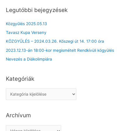
Legutóbbi bejegyzések
Közgyűlés 2025.05.13
Tavasz Kupa Verseny
KÖZGYŰLÉS – 2024.03.26. Kőszegi út 14. 17:00 óra
2023.12.13-án 18:00-kor megismételt Rendkívüli kögyülés
Nevezés a Diákolimpiára
Kategóriák
K
a
t
Archívum
e
g
A