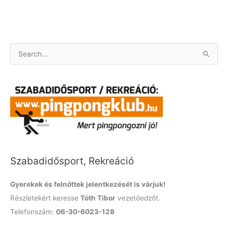
S
e
a
r
c
h
f
o
Szabadidősport, Rekreáció
r
:
Gyerekek és felnőttek jelentkezését is várjuk!
Részletekért keresse
Tóth Tibor
vezetőedzőt.
Telefonszám:
06-30-6023-128