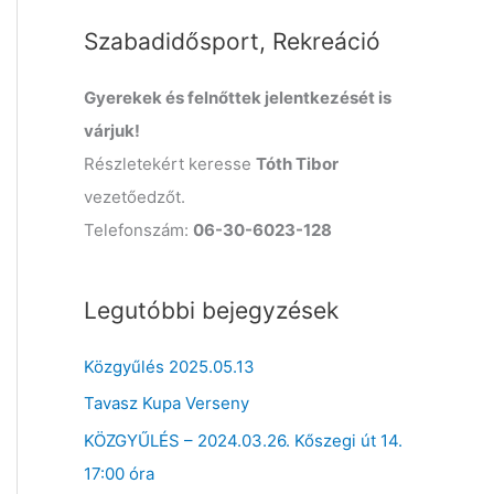
o
Szabadidősport, Rekreáció
r
:
Gyerekek és felnőttek jelentkezését is
várjuk!
Részletekért keresse
Tóth Tibor
vezetőedzőt.
Telefonszám:
06-30-6023-128
Legutóbbi bejegyzések
Közgyűlés 2025.05.13
Tavasz Kupa Verseny
KÖZGYŰLÉS – 2024.03.26. Kőszegi út 14.
17:00 óra