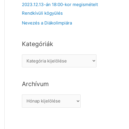
2023.12.13-án 18:00-kor megismételt
Rendkívüli kögyülés
Nevezés a Diákolimpiára
Kategóriák
K
a
t
Archívum
e
g
A
ó
r
r
c
i
h
á