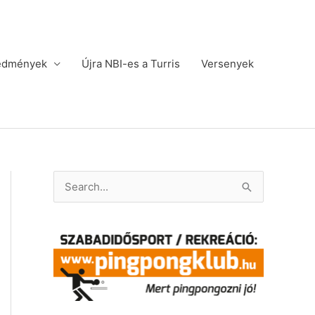
edmények
Újra NBI-es a Turris
Versenyek
S
e
a
r
c
h
f