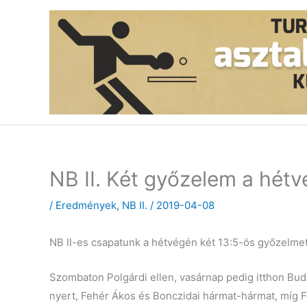
Skip
to
content
NB II. Két győzelem a hét
/
Eredmények
,
NB II.
/
2019-04-08
NB II-es csapatunk a hétvégén két 13:5-ös győzelmet 
Szombaton Polgárdi ellen, vasárnap pedig itthon Bud
nyert, Fehér Ákos és Bonczidai hármat-hármat, míg F