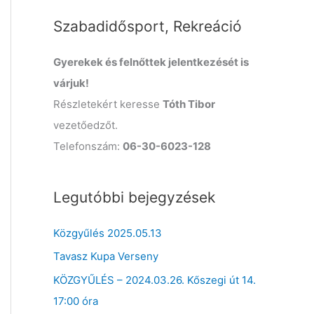
o
Szabadidősport, Rekreáció
r
:
Gyerekek és felnőttek jelentkezését is
várjuk!
Részletekért keresse
Tóth Tibor
vezetőedzőt.
Telefonszám:
06-30-6023-128
Legutóbbi bejegyzések
Közgyűlés 2025.05.13
Tavasz Kupa Verseny
KÖZGYŰLÉS – 2024.03.26. Kőszegi út 14.
17:00 óra