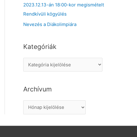
2023.12.13-án 18:00-kor megismételt
Rendkívüli kögyülés
Nevezés a Diákolimpiára
Kategóriák
K
a
t
Archívum
e
g
A
ó
r
r
c
i
h
á