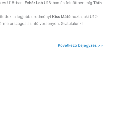
 és U18-ban,
Fehér Leó
U18-ban és felnőttben míg
Tóth
ítettek, a legjobb eredményt
Kiss Máté
hozta, aki U12-
 érme országos szintű versenyen. Gratulálunk!
Következő bejegyzés
>>