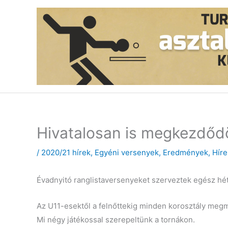
Skip
to
content
Hivatalosan is megkezdődö
/
2020/21 hírek
,
Egyéni versenyek
,
Eredmények
,
Híre
Évadnyitó ranglistaversenyeket szerveztek egész h
Az U11-esektől a felnőttekig minden korosztály megm
Mi négy játékossal szerepeltünk a tornákon.