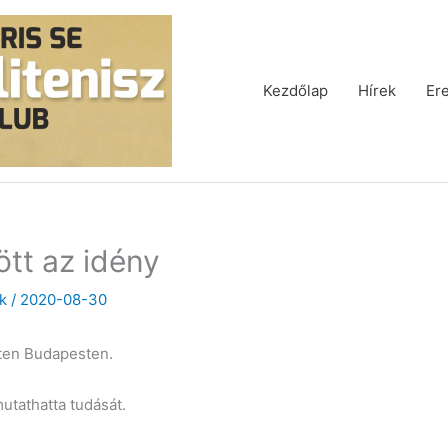
Kezdőlap
Hírek
Er
tt az idény
k
/
2020-08-30
éten Budapesten.
utathatta tudását.