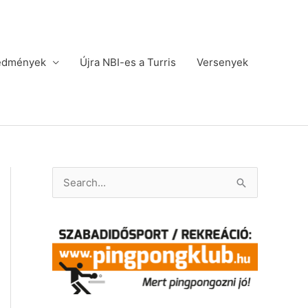
edmények
Újra NBI-es a Turris
Versenyek
S
e
a
r
c
h
f