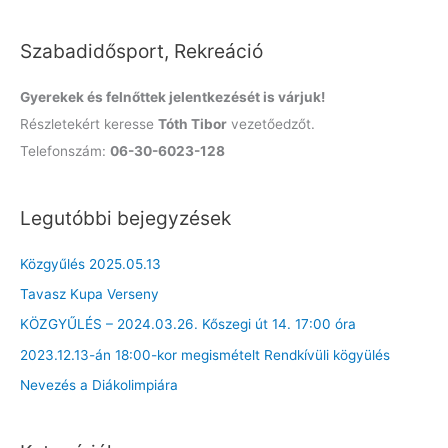
o
Szabadidősport, Rekreáció
r
:
Gyerekek és felnőttek jelentkezését is várjuk!
Részletekért keresse
Tóth Tibor
vezetőedzőt.
Telefonszám:
06-30-6023-128
Legutóbbi bejegyzések
Közgyűlés 2025.05.13
Tavasz Kupa Verseny
KÖZGYŰLÉS – 2024.03.26. Kőszegi út 14. 17:00 óra
2023.12.13-án 18:00-kor megismételt Rendkívüli kögyülés
Nevezés a Diákolimpiára