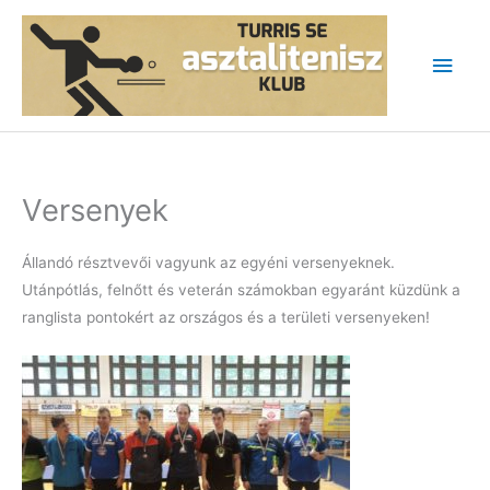
Skip
to
Main
content
Men
Versenyek
Állandó résztvevői vagyunk az egyéni versenyeknek.
Utánpótlás, felnőtt és veterán számokban egyaránt küzdünk a
ranglista pontokért az országos és a területi versenyeken!