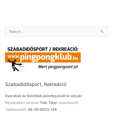
S
e
a
r
c
h
f
o
Szabadidősport, Rekreáció
r
:
Gyerekek és felnőttek jelentkezését is várjuk!
Részletekért keresse
Tóth Tibor
vezetőedzőt.
Telefonszám:
06-30-6023-128