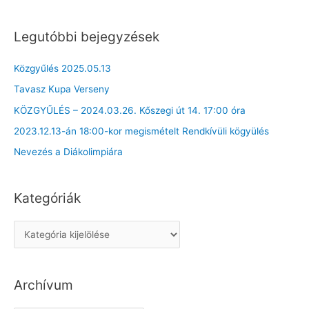
Legutóbbi bejegyzések
Közgyűlés 2025.05.13
Tavasz Kupa Verseny
KÖZGYŰLÉS – 2024.03.26. Kőszegi út 14. 17:00 óra
2023.12.13-án 18:00-kor megismételt Rendkívüli kögyülés
Nevezés a Diákolimpiára
Kategóriák
K
a
t
Archívum
e
g