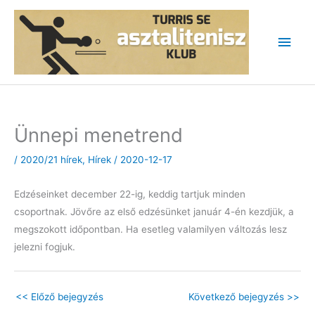
Skip
to
Main
content
Men
Ünnepi menetrend
/
2020/21 hírek
,
Hírek
/
2020-12-17
Edzéseinket december 22-ig, keddig tartjuk minden
csoportnak. Jövőre az első edzésünket január 4-én kezdjük, a
megszokott időpontban. Ha esetleg valamilyen változás lesz
jelezni fogjuk.
<<
Előző bejegyzés
Következő bejegyzés
>>