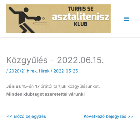
Skip
to
Main
content
Men
Közgyűlés – 2022.06.15.
/
2020/21 hírek
,
Hírek
/
2022-05-25
Június 15
-én
17
órától tartjuk közgyűlésünket.
Minden klubtagot szeretettel várunk!
<<
Előző bejegyzés
Következő bejegyzés
>>