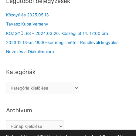
Legutóbbi bejegyzések
Közgyűlés 2025.05.13
Tavasz Kupa Verseny
KÖZGYŰLÉS – 2024.03.26. Kőszegi út 14. 17:00 óra
2023.12.13-án 18:00-kor megismételt Rendkívüli kögyülés
Nevezés a Diákolimpiára
Kategóriák
K
a
t
Archívum
e
g
A
ó
r
r