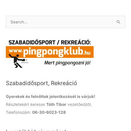
S
e
a
r
c
h
f
o
Szabadidősport, Rekreáció
r
:
Gyerekek és felnőttek jelentkezését is várjuk!
Részletekért keresse
Tóth Tibor
vezetőedzőt.
Telefonszám:
06-30-6023-128