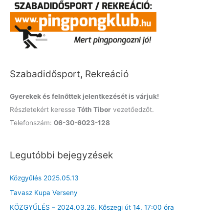
r
c
h
f
o
Szabadidősport, Rekreáció
r
:
Gyerekek és felnőttek jelentkezését is várjuk!
Részletekért keresse
Tóth Tibor
vezetőedzőt.
Telefonszám:
06-30-6023-128
Legutóbbi bejegyzések
Közgyűlés 2025.05.13
Tavasz Kupa Verseny
KÖZGYŰLÉS – 2024.03.26. Kőszegi út 14. 17:00 óra