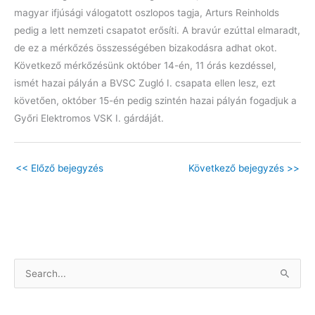
magyar ifjúsági válogatott oszlopos tagja, Arturs Reinholds
pedig a lett nemzeti csapatot erősíti. A bravúr ezúttal elmaradt,
de ez a mérkőzés összességében bizakodásra adhat okot.
Következő mérkőzésünk október 14-én, 11 órás kezdéssel,
ismét hazai pályán a BVSC Zugló I. csapata ellen lesz, ezt
követően, október 15-én pedig szintén hazai pályán fogadjuk a
Győri Elektromos VSK I. gárdáját.
<<
Előző bejegyzés
Következő bejegyzés
>>
S
e
a