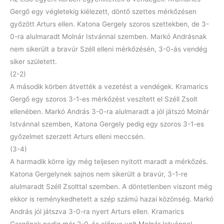
Gergő egy végletekig kiélezett, döntő szettes mérkőzésen
győzött Arturs ellen. Katona Gergely szoros szettekben, de 3-
0-ra alulmaradt Molnár Istvánnal szemben. Markó Andrásnak
nem sikerült a bravúr Széll elleni mérkőzésén, 3-0-ás vendég
siker született.
(2-2)
A második körben átvették a vezetést a vendégek. Kramarics
Gergő egy szoros 3-1-es mérkőzést veszített el Széll Zsolt
ellenében. Markó András 3-0-ra alulmaradt a jól játszó Molnár
Istvánnal szemben, Katona Gergely pedig egy szoros 3-1-es
győzelmet szerzett Arturs elleni meccsén.
(3-4)
A harmadik körre így még teljesen nyitott maradt a mérkőzés.
Katona Gergelynek sajnos nem sikerült a bravúr, 3-1-re
alulmaradt Széll Zsolttal szemben. A döntetlenben viszont még
ekkor is reménykedhetett a szép számú hazai közönség. Markó
András jól játszva 3-0-ra nyert Arturs ellen. Kramarics