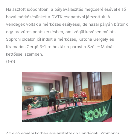
Halasztott időpontban, a pályaválasztás megcserélésével első
hazai mérkőzésünket a DVTK csapatával játszottuk. A
vendégek voltak a mérkőzés esélyesei, de hazai pályán bíztunk
egy bravúros pontszerzésben, ami végül kevésen múlott.
Soproni oldalon jól indult a mérkőzés, Katona Gergely és
Kramarics Gergő 3-1-re hozták a párost a Széll – Molnár
kettőssel szemben.
(1-0)
Az első egyéni körben egyenlítettek a vendégek. Kramarics