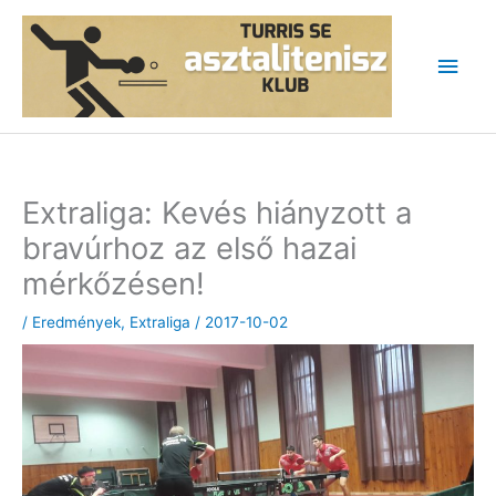
Skip
to
Main
content
Men
Extraliga: Kevés hiányzott a
bravúrhoz az első hazai
mérkőzésen!
/
Eredmények
,
Extraliga
/
2017-10-02