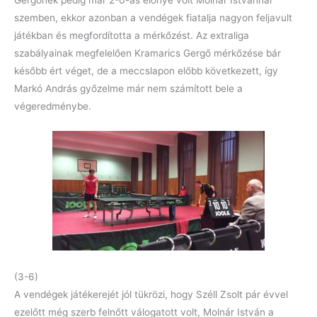
Gergőnek pedig már 2-0-ás előnye volt Molnár Istvánnal
szemben, ekkor azonban a vendégek fiatalja nagyon feljavult
játékban és megfordította a mérkőzést. Az extraliga
szabályainak megfelelően Kramarics Gergő mérkőzése bár
később ért véget, de a meccslapon előbb következett, így
Markó András győzelme már nem számított bele a
végeredménybe.
(3-6)
A vendégek játékerejét jól tükrözi, hogy Széll Zsolt pár évvel
ezelőtt még szerb felnőtt válogatott volt, Molnár István a