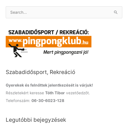
S
e
a
r
c
h
f
o
Szabadidősport, Rekreáció
r
:
Gyerekek és felnőttek jelentkezését is várjuk!
Részletekért keresse
Tóth Tibor
vezetőedzőt.
Telefonszám:
06-30-6023-128
Legutóbbi bejegyzések