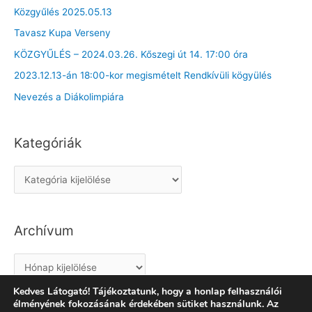
Közgyűlés 2025.05.13
Tavasz Kupa Verseny
KÖZGYŰLÉS – 2024.03.26. Kőszegi út 14. 17:00 óra
2023.12.13-án 18:00-kor megismételt Rendkívüli kögyülés
Nevezés a Diákolimpiára
Kategóriák
K
a
t
Archívum
e
g
A
ó
r
r
Kedves Látogató! Tájékoztatunk, hogy a honlap felhasználói
c
élményének fokozásának érdekében sütiket használunk. Az
i