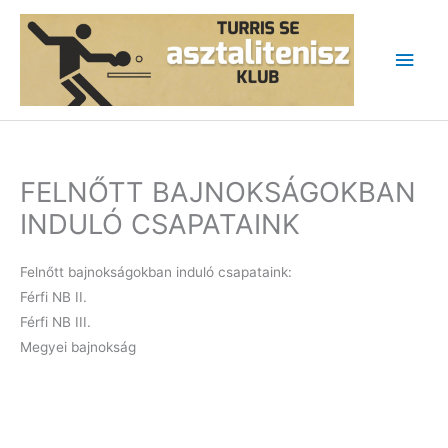
Skip
to
Main
content
Men
FELNŐTT BAJNOKSÁGOKBAN
INDULÓ CSAPATAINK
Felnőtt bajnokságokban induló csapataink:
Férfi NB II.
Férfi NB III.
Megyei bajnokság